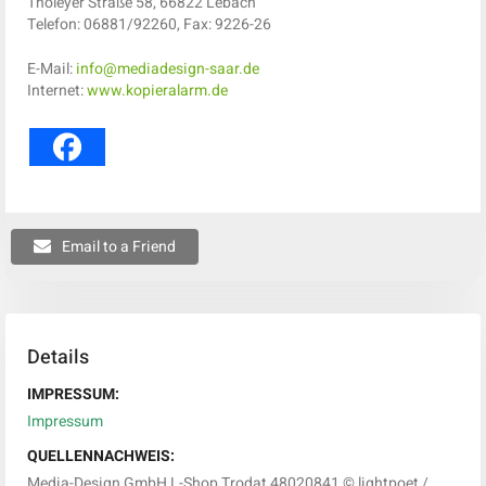
Tholeyer Straße 58, 66822 Lebach
Telefon: 06881/92260, Fax: 9226-26
E-Mail:
info@mediadesign-saar.de
Internet:
www.kopieralarm.de
Email to a Friend
Details
IMPRESSUM:
Impressum
QUELLENNACHWEIS:
Media-Design GmbH L-Shop Trodat 48020841 © lightpoet /